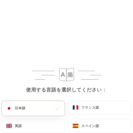
ピザ
薪の火の上で
トリュフ
トリュフクリームベース、モッツァレラチーズ、ブ
ッラータチーズ、ルッコラ、チェリートマト
使用する言語を選択してください：
使用する言語を選択してください：
26.00€
フランス語
フランス語
ビクトリア
日本語
日本語
トマトベース、モッツァレラチーズ、パルマハム、
ベビーほうれん草、モッツァレラボール、チェリー
英語
英語
スペイン語
スペイン語
トマト、ピスタチオ片