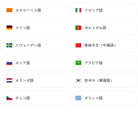
22.00€
カタルーニャ語
カタルーニャ語
イタリア語
イタリア語
バーベキューチキン
ドイツ語
ドイツ語
ポルトガル語
ポルトガル語
トマトベース、モッツァレラチーズ、鶏むね肉、玉
ねぎ、オリーブ、バーベキューソース
スウェーデン語
スウェーデン語
简体中文（中国語）
简体中文（中国語）
20.00€
ロシア語
ロシア語
アラビア語
アラビア語
レジーナ
トマトベース、ハム、モッツァレラ、マッシュルー
オランダ語
オランダ語
한국어（韓国語）
한국어（韓国語）
ム
16.00€
チェコ語
チェコ語
ギリシャ語
ギリシャ語
パルマ
トマトベース、モッツァレラチーズ、パルマハム、
チェリートマト、ルッコラ、パルメザンチーズ