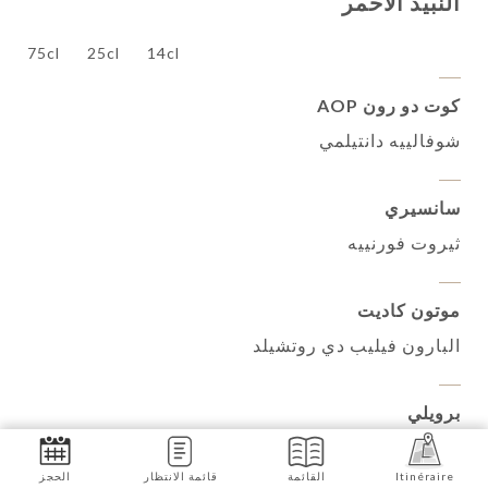
النبيذ الاحمر
75cl
25cl
14cl
كوت دو رون AOP
شوفالييه دانتيلمي
سانسيري
ثيروت فورنييه
موتون كاديت
البارون فيليب دي روتشيلد
برويلي
كريستيان جعفر
Itinéraire
القائمة
قائمة الانتظار
الحجز