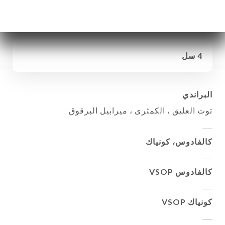
الجهاز الهضمي لدينا
4 سل
البراندي
توت العليق ، الكمثرى ، ميرابيل البرقوق
كالفادوس، كونياك
كالفادوس VSOP
كونياك VSOP