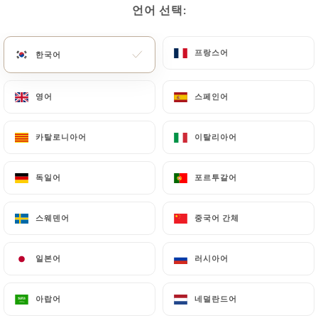
언어 선택:
언어 선택:
프랑스어
프랑스어
한국어
한국어
영어
영어
스페인어
스페인어
카탈로니아어
카탈로니아어
이탈리아어
이탈리아어
364 리뷰
독일어
독일어
포르투갈어
포르투갈어
BAR - BRASSERIE
53 Boulevard Victor
스웨덴어
스웨덴어
중국어 간체
중국어 간체
75015 Paris France
일본어
일본어
러시아어
러시아어
아랍어
아랍어
네덜란드어
네덜란드어
소개