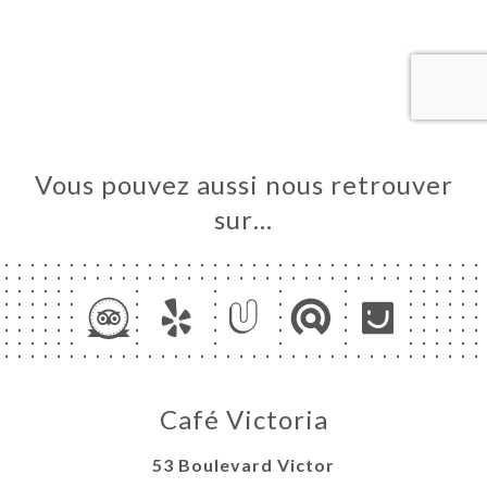
UEIL
RVER
ERIE
IS
RTE
Vous pouvez aussi nous retrouver
TACT
sur…
Café Victoria
53 Boulevard Victor